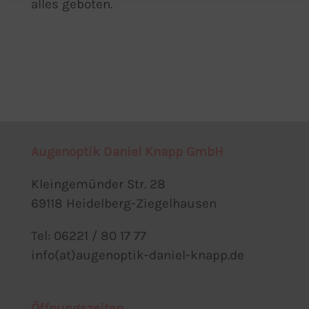
alles geboten.
Augenoptik Daniel Knapp GmbH
Kleingemünder Str. 28
69118 Heidelberg-Ziegelhausen
Tel: 06221 / 80 17 77
info(at)augenoptik-daniel-knapp.de
Öffnungszeiten