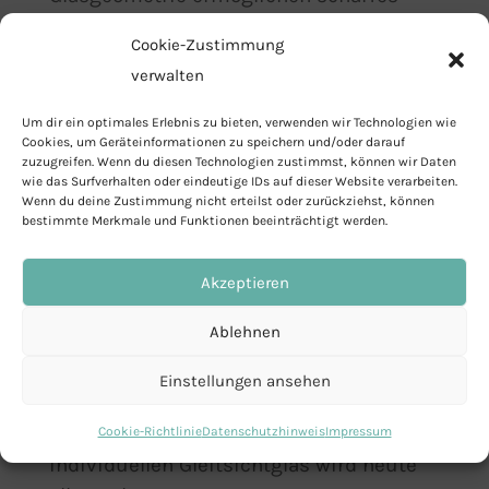
und komfortables Sehen von Nah bis
Cookie-Zustimmung
Fern.
verwalten
In jüngster Zeit ist die Anfertigung von
Um dir ein optimales Erlebnis zu bieten, verwenden wir Technologien wie
Gleitsichtgläsern nicht nur technisch,
Cookies, um Geräteinformationen zu speichern und/oder darauf
zuzugreifen. Wenn du diesen Technologien zustimmst, können wir Daten
sondern auch wirtschaftlich in den
wie das Surfverhalten oder eindeutige IDs auf dieser Website verarbeiten.
Bereich des Machbaren gerückt.
Wenn du deine Zustimmung nicht erteilst oder zurückziehst, können
bestimmte Merkmale und Funktionen beeinträchtigt werden.
Gleitsichtgläser gibt es in
unterschiedlichsten Preislagen, bei
Akzeptieren
jedem Augenoptiker!
Ablehnen
Dabei kommt es in erster Linie auf die
eigenen Ansprüche an den Sehkomfort
Einstellungen ansehen
an. Vom einfachen Standard-
Gleitsichtglas bis zum typgerechten
Cookie-Richtlinie
Datenschutzhinweis
Impressum
individuellen Gleitsichtglas wird heute