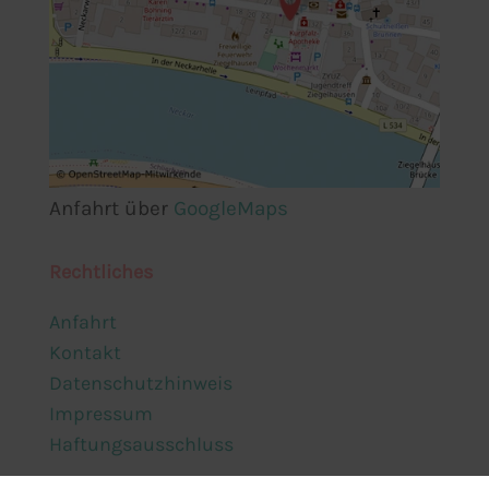
Anfahrt über
GoogleMaps
Rechtliches
Anfahrt
Kontakt
Datenschutzhinweis
Impressum
Haftungsausschluss