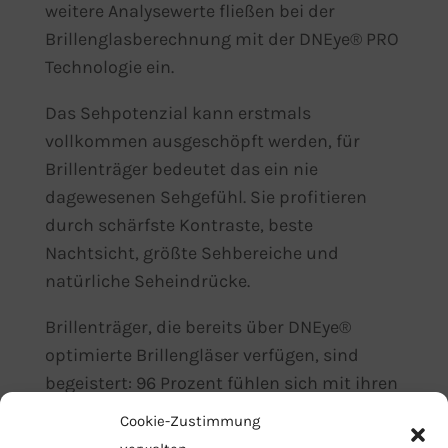
weitere Analysewerte fließen bei der
Brillenglasberechnung mit der DNEye® PRO
Technologie ein.
Das Sehpotenzial kann erstmals
vollkommen ausgeschöpft werden, für
Brillenträger bedeutet das ein nie
dagewesenen Sehgefühl. Sie profitieren
durch schärfste Kontraste, beste
Nachtsicht, größte Sehbereiche und
natürliche Seheindrücke.
Brillenträger, die bereits über DNEye®
optimierte Brillengläser verfügen, sind
begeistert: 96 Prozent fühlen sich mit ihren
neuen DNEye® Brillengläsern rundum wohl,
Cookie-Zustimmung
88 Prozent der Befragten nehmen bei ihrer