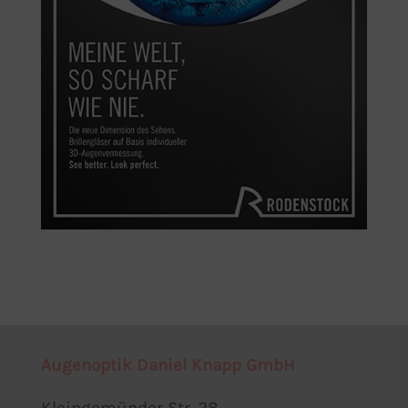
Augenoptik Daniel Knapp GmbH
Kleingemünder Str. 28