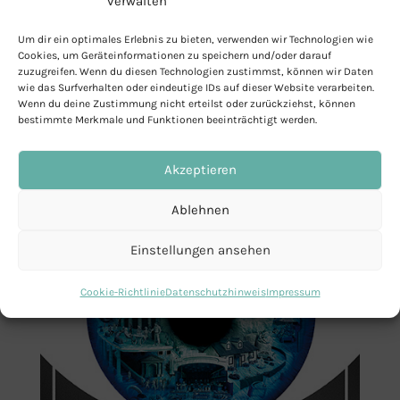
verwalten
DNEye® Brille einen höheren Sehkomfort
gegenüber ihrer alten Brille wahr*.
Um dir ein optimales Erlebnis zu bieten, verwenden wir Technologien wie
Cookies, um Geräteinformationen zu speichern und/oder darauf
zuzugreifen. Wenn du diesen Technologien zustimmst, können wir Daten
Die maßgeschneiderten Brillengläser mit
wie das Surfverhalten oder eindeutige IDs auf dieser Website verarbeiten.
Wenn du deine Zustimmung nicht erteilst oder zurückziehst, können
DNEye® sind sowohl als Gleitsicht- als auch
bestimmte Merkmale und Funktionen beeinträchtigt werden.
als Einstärkengläser erhältlich.
Akzeptieren
Ablehnen
Einstellungen ansehen
Cookie-Richtlinie
Datenschutzhinweis
Impressum