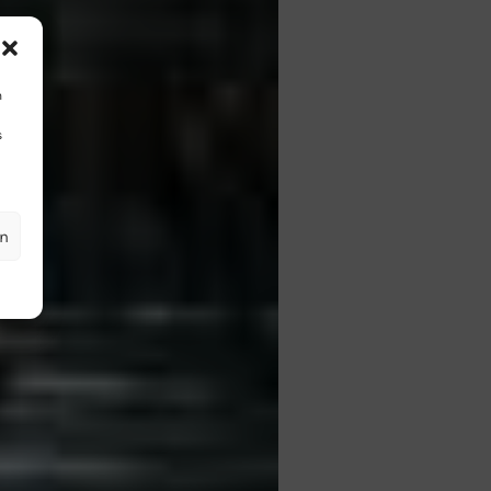
m
s
en