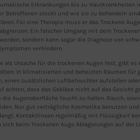
eumatische Erkrankungen bis zu Hautkrankheiten in
Betroffenen steckt und wie sie zu behandeln sind,
klären. Für eine Therapie muss er das Trockene Aug
abgrenzen. Ein falscher Umgang mit dem Trockene
hwerden, sondern kann sogar die Diagnose von sch
Symptomen verhindern.
e als Ursache für die trockenen Augen fest, gibt es 
lten: In klimatisierten und beheizten Räumen für 
, einen zusätzlichen Luftbefeuchter aufstellen oder
uf achten, dass das Gebläse nicht auf das Gesicht ge
 die Augenoberfläche feucht zu halten. Rauch, sowi
en. Nur gut verträgliche Kosmetika benutzen und 
langt. Kontaktlinsen regelmäßig mit Flüssigkeit ben
a sich beim Trockenen Auge Ablagerungen auf der Li