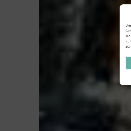
Um 
Ger
Tec
auf
zur